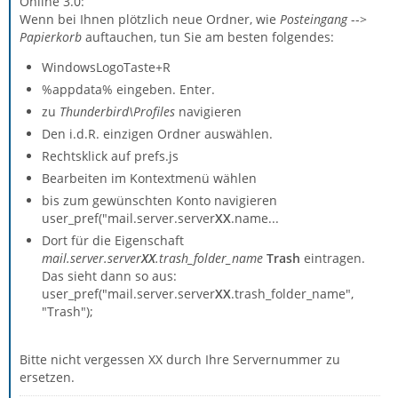
Online 3.0:
Wenn bei Ihnen plötzlich neue Ordner, wie
Posteingang
-->
Papierkorb
auftauchen, tun Sie am besten folgendes:
WindowsLogoTaste+R
%appdata% eingeben. Enter.
zu
Thunderbird\Profiles
navigieren
Den i.d.R. einzigen Ordner auswählen.
Rechtsklick auf prefs.js
Bearbeiten im Kontextmenü wählen
bis zum gewünschten Konto navigieren
user_pref("mail.server.server
XX
.name...
Dort für die Eigenschaft
mail.server.server
XX
.trash_folder_name
Trash
eintragen.
Das sieht dann so aus:
user_pref("mail.server.server
XX
.trash_folder_name",
"Trash");
Bitte nicht vergessen XX durch Ihre Servernummer zu
ersetzen.