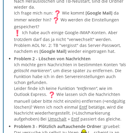
Nach Herauslöschen und TB-Neustart, sind die Ordner
wieder da.
Ich frage mich nun:
Wie kommt
[Google Mail]
da
immer wieder hin?
Wo werden die Einstellungen
gespeichert?
Ich habe auch einige Google-IMAP-Konten. Aber
trotzdem darf das ja nicht "verwechselt" werden.
Problem AOL Nr. 2: TB "vergisst" das Server-Passwort,
nachdem es
[Google Mail]
wieder eingetragen hat.
Problem 2 - Löschen von Nachrichten
Ich möchte gern Nachrichten in bestimmten Konten
"als
gelöscht markieren"
, um diese später zu entfernen. Die
Funktion habe ich in den Servereinstellungen auch
schon gefunden.
Leider finde ich keine Funktion
"entfernen"
, wie im
Outlook Express.
Wie lassen sich die Nachrichten
manuell (aber bitte nicht einzeln) entfernen (=endgültig
löschen)? Wenn ich noch einmal
Entf
betätige, wird die
Nachricht wiederhergestellt. (=Löschmarkierung
aufgehoben) Bei
Umschalt
+
Entf
passiert das gleiche.
Problem 3 - Plötzlich auftauchende Ordner
:gruebel:
Das versuche ich selbst zu lösen.
(... scheint ja an