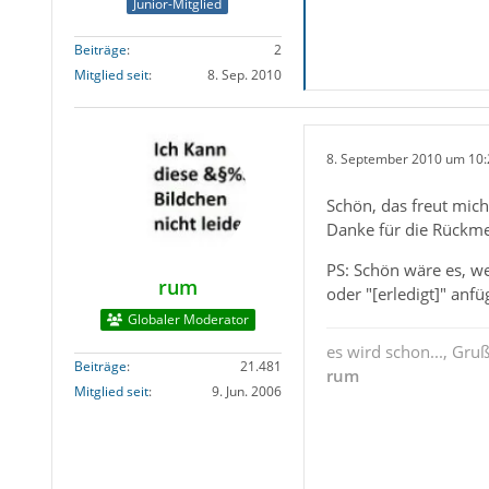
Junior-Mitglied
Beiträge
2
Mitglied seit
8. Sep. 2010
8. September 2010 um 10:
Schön, das freut mich
Danke für die Rückm
PS: Schön wäre es, we
rum
oder "[erledigt]" anf
Globaler Moderator
es wird schon..., Gru
Beiträge
21.481
rum
Mitglied seit
9. Jun. 2006