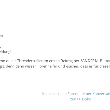
25
.
eldung!
nn du als Threadersteller im ersten Beitrag per
*ÄNDERN
-Butto
ügst, denn dann wissen Forenhelfer und -sucher, dass es für diese
ß
Ich leiste keine Forenhilfe
per Konversat
zur >> Doku