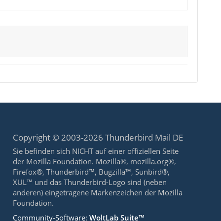
Copyright © 2003-2026 Thunderbird Mail DE
Sie befinden sich NICHT auf einer offiziellen Seite
der Mozilla Foundation. Mozilla®, mozilla.org®,
Firefox®, Thunderbird™, Bugzilla™, Sunbird®,
XUL™ und das Thunderbird-Logo sind (neben
anderen) eingetragene Markenzeichen der Mozilla
Foundation.
Community-Software:
WoltLab Suite™