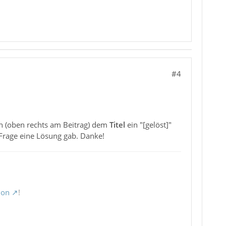
#4
n (oben rechts am Beitrag) dem
Titel
ein "[gelöst]"
 Frage eine Lösung gab. Danke!
ion
!