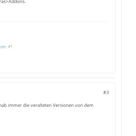
xtras>Addons.
ion
!
#3
Ich hab immer die veralteten Versionen von dem