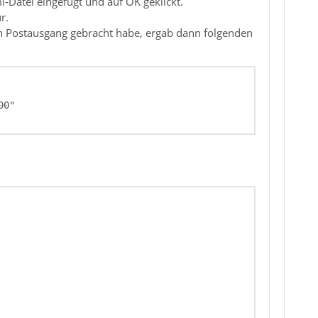
l-Datei eingefügt und auf OK geklickt.
r.
den Postausgang gebracht habe, ergab dann folgenden