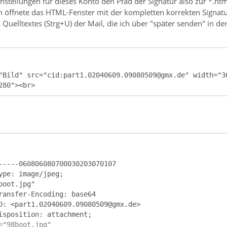
stellungen für dieses Konto den Pfad der Signatur also zur *.htm
en öffnete das HTML-Fenster mit der kompletten korrekten Signatu
Quelltextes (Strg+U) der Mail, die ich über "später senden" in 
280"><br>