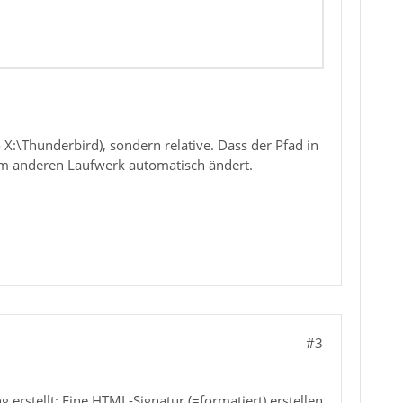
 X:\Thunderbird), sondern relative. Dass der Pfad in
nem anderen Laufwerk automatisch ändert.
#3
 erstellt: Eine HTML-Signatur (=formatiert) erstellen