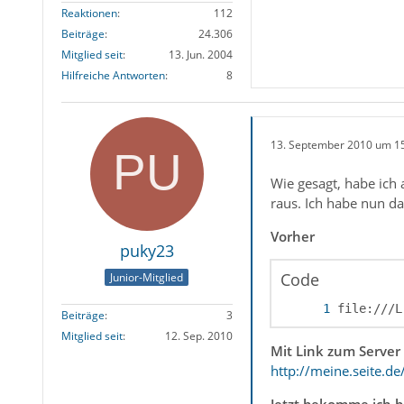
Reaktionen
112
Beiträge
24.306
Mitglied seit
13. Jun. 2004
Hilfreiche Antworten
8
13. September 2010 um 1
Wie gesagt, habe ich
raus. Ich habe nun d
Vorher
puky23
Code
Junior-Mitglied
file:///L
Beiträge
3
Mitglied seit
12. Sep. 2010
Mit Link zum Server
http://meine.seite.d
Jetzt bekomme ich b