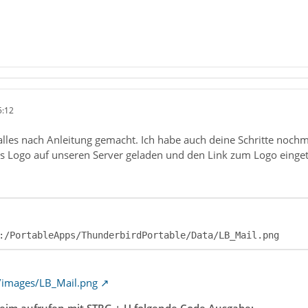
5:12
 alles nach Anleitung gemacht. Ich habe auch deine Schritte noch
as Logo auf unseren Server geladen und den Link zum Logo einge
:/PortableApps/ThunderbirdPortable/Data/LB_Mail.png
e/images/LB_Mail.png
eim aufrufen mit STRG + U folgende Code Ausgabe: