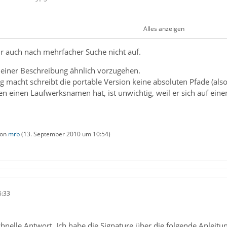
Alles anzeigen
ir auch nach mehrfacher Suche nicht auf.
m5ubm5ubm5ubm5ubm5ubm5ubm usw. usw..........
einer Beschreibung ähnlich vorzugehen.
g macht schreibt die portable Version keine absoluten Pfade (also
en einen Laufwerksnamen hat, ist unwichtig, weil er sich auf ei
von
mrb
(
13. September 2010 um 10:54
)
6:33
chnelle Antwort. Ich habe die Signature über die folgende Anleitung