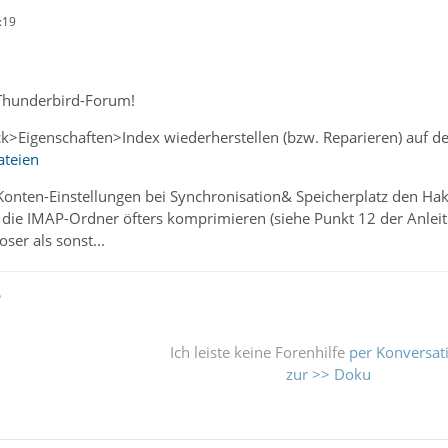
:19
Thunderbird-Forum!
lick>Eigenschaften>Index wiederherstellen (bzw. Reparieren) auf 
ateien
nten-Einstellungen bei Synchronisation& Speicherplatz den Haken
 die IMAP-Ordner öfters komprimieren (siehe Punkt 12 der Anleitu
ser als sonst...
ß
Ich leiste keine Forenhilfe
per Konversat
zur >> Doku