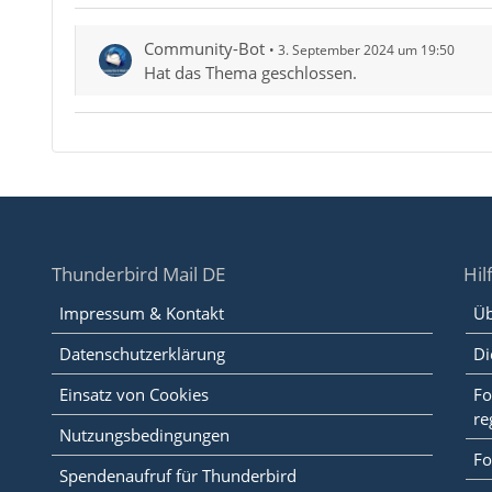
Community-Bot
3. September 2024 um 19:50
Hat das Thema geschlossen.
Thunderbird Mail DE
Hil
Impressum & Kontakt
Üb
Datenschutzerklärung
Di
Einsatz von Cookies
Fo
re
Nutzungsbedingungen
Fo
Spendenaufruf für Thunderbird