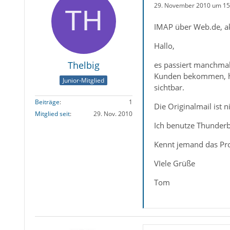
29. November 2010 um 15
IMAP über Web.de, akt
Hallo,
Thelbig
es passiert manchmal
Kunden bekommen, hab
Junior-Mitglied
sichtbar.
Beiträge
1
Die Originalmail ist n
Mitglied seit
29. Nov. 2010
Ich benutze Thunderbi
Kennt jemand das Pr
VIele Grüße
Tom