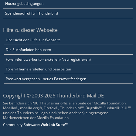
Nutzungsbedingungen
Spendenaufruf für Thunderbird
Hilfe zu dieser Webseite
Übersicht der Hilfe zur Webseite
Die Suchfunktion benutzen
Foren-Benutzerkonto - Erstellen (Neu registrieren)
Foren-Thema erstellen und bearbeiten
Passwort vergessen - neues Passwort festlegen
Copyright © 2003-2026 Thunderbird Mail DE
Sie befinden sich NICHT auf einer offiziellen Seite der Mozilla Foundation.
Mozilla®, mozilla.org®, Firefox®, Thunderbird™, Bugzilla™, Sunbird®, XUL™
und das Thunderbird-Logo sind (neben anderen) eingetragene
Markenzeichen der Mozilla Foundation.
Community-Software:
WoltLab Suite™