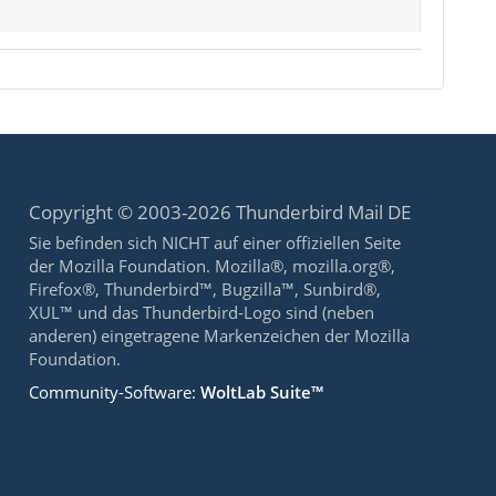
Copyright © 2003-2026 Thunderbird Mail DE
Sie befinden sich NICHT auf einer offiziellen Seite
der Mozilla Foundation. Mozilla®, mozilla.org®,
Firefox®, Thunderbird™, Bugzilla™, Sunbird®,
XUL™ und das Thunderbird-Logo sind (neben
anderen) eingetragene Markenzeichen der Mozilla
Foundation.
Community-Software:
WoltLab Suite™