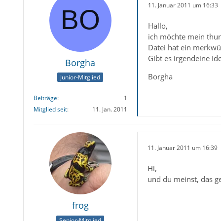
11. Januar 2011 um 16:33
Hallo,
ich möchte mein thund
Datei hat ein merkwür
Gibt es irgendeine Id
Borgha
Borgha
Junior-Mitglied
Beiträge
1
Mitglied seit
11. Jan. 2011
11. Januar 2011 um 16:39
Hi,
und du meinst, das g
frog
Senior-Mitglied