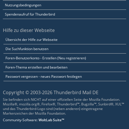
Nutzungsbedingungen
Spendenaufruf für Thunderbird
Hilfe zu dieser Webseite
Übersicht der Hilfe zur Webseite
Die Suchfunktion benutzen
Foren-Benutzerkonto - Erstellen (Neu registrieren)
Foren-Thema erstellen und bearbeiten
Passwort vergessen - neues Passwort festlegen
Copyright © 2003-2026 Thunderbird Mail DE
Sie befinden sich NICHT auf einer offiziellen Seite der Mozilla Foundation.
Mozilla®, mozilla.org®, Firefox®, Thunderbird™, Bugzilla™, Sunbird®, XUL™
und das Thunderbird-Logo sind (neben anderen) eingetragene
Markenzeichen der Mozilla Foundation.
Community-Software:
WoltLab Suite™