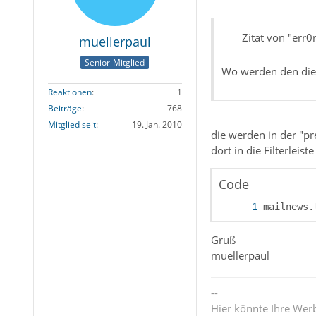
Zitat von "err0
muellerpaul
Senior-Mitglied
Wo werden den die 
Reaktionen
1
Beiträge
768
Mitglied seit
19. Jan. 2010
die werden in der "pr
dort in die Filterleist
Code
mailnews.
Gruß
muellerpaul
--
Hier könnte Ihre Wer