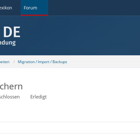
exikon
Forum
beiten
Migration / Import / Backups
ichern
schlossen
Erledigt