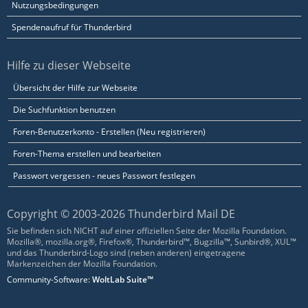
Nutzungsbedingungen
Spendenaufruf für Thunderbird
Hilfe zu dieser Webseite
Übersicht der Hilfe zur Webseite
Die Suchfunktion benutzen
Foren-Benutzerkonto - Erstellen (Neu registrieren)
Foren-Thema erstellen und bearbeiten
Passwort vergessen - neues Passwort festlegen
Copyright © 2003-2026 Thunderbird Mail DE
Sie befinden sich NICHT auf einer offiziellen Seite der Mozilla Foundation.
Mozilla®, mozilla.org®, Firefox®, Thunderbird™, Bugzilla™, Sunbird®, XUL™
und das Thunderbird-Logo sind (neben anderen) eingetragene
Markenzeichen der Mozilla Foundation.
Community-Software:
WoltLab Suite™