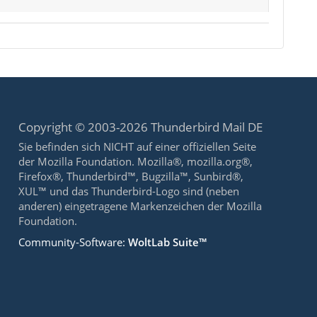
Copyright © 2003-2026 Thunderbird Mail DE
Sie befinden sich NICHT auf einer offiziellen Seite
der Mozilla Foundation. Mozilla®, mozilla.org®,
Firefox®, Thunderbird™, Bugzilla™, Sunbird®,
XUL™ und das Thunderbird-Logo sind (neben
anderen) eingetragene Markenzeichen der Mozilla
Foundation.
Community-Software:
WoltLab Suite™