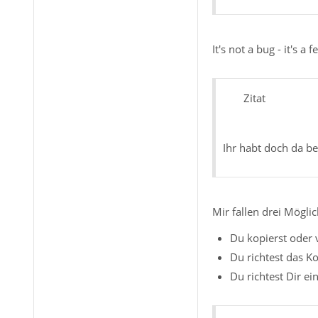
It's not a bug - it's 
Zitat
Ihr habt doch da be
Mir fallen drei Möglic
Du kopierst oder 
Du richtest das K
Du richtest Dir ei