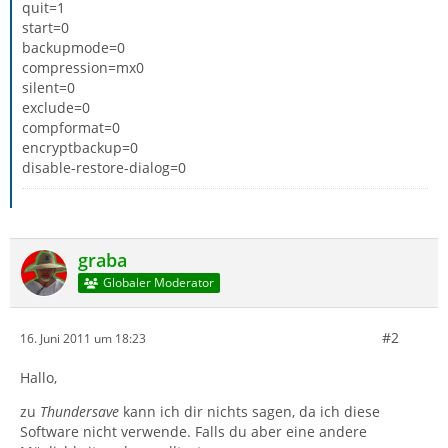
quit=1
start=0
backupmode=0
compression=mx0
silent=0
exclude=0
compformat=0
encryptbackup=0
disable-restore-dialog=0
graba
Globaler Moderator
#2
16. Juni 2011 um 18:23
Hallo,
zu
Thundersave
kann ich dir nichts sagen, da ich diese
Software nicht verwende. Falls du aber eine andere