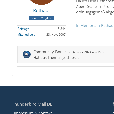
Da ich Dein Betriebss
Aber lösche im Profil
Rothaut
ordnungsgemäß abge
Senior-Mitglied
In Memoriam Rothau
Beiträge
5.844
Mitglied seit
23. Nov. 2007
Community-Bot
3. September 2024 um 19:50
Hat das Thema geschlossen.
Thunderbird Mail DE
Hil
Impressum & Kontakt
Üb