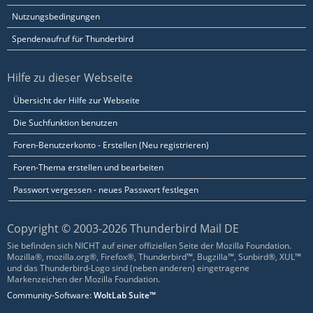
Nutzungsbedingungen
Spendenaufruf für Thunderbird
Hilfe zu dieser Webseite
Übersicht der Hilfe zur Webseite
Die Suchfunktion benutzen
Foren-Benutzerkonto - Erstellen (Neu registrieren)
Foren-Thema erstellen und bearbeiten
Passwort vergessen - neues Passwort festlegen
Copyright © 2003-2026 Thunderbird Mail DE
Sie befinden sich NICHT auf einer offiziellen Seite der Mozilla Foundation.
Mozilla®, mozilla.org®, Firefox®, Thunderbird™, Bugzilla™, Sunbird®, XUL™
und das Thunderbird-Logo sind (neben anderen) eingetragene
Markenzeichen der Mozilla Foundation.
Community-Software:
WoltLab Suite™