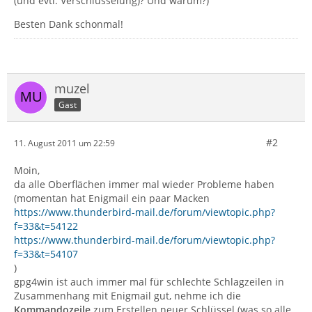
(und evtl. Verschlüsselung)? Und warum?)
Besten Dank schonmal!
muzel
Gast
#2
11. August 2011 um 22:59
Moin,
da alle Oberflächen immer mal wieder Probleme haben
(momentan hat Enigmail ein paar Macken
https://www.thunderbird-mail.de/forum/viewtopic.php?
f=33&t=54122
https://www.thunderbird-mail.de/forum/viewtopic.php?
f=33&t=54107
)
gpg4win ist auch immer mal für schlechte Schlagzeilen in
Zusammenhang mit Enigmail gut, nehme ich die
Kommandozeile
zum Erstellen neuer Schlüssel (was so alle