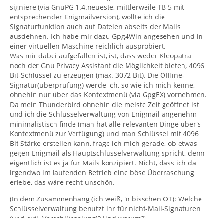
signiere (via GnuPG 1.4.neueste, mittlerweile TB 5 mit
entsprechender Enigmailversion), wollte ich die
Signaturfunktion auch auf Dateien abseits der Mails
ausdehnen. Ich habe mir dazu Gpg4Win angesehen und in
einer virtuellen Maschine reichlich ausprobiert.
Was mir dabei aufgefallen ist, ist, dass weder Kleopatra
noch der Gnu Privacy Assistant die Möglichkeit bieten, 4096
Bit-Schlüssel zu erzeugen (max. 3072 Bit). Die Offline-
Signatur(überprüfung) werde ich, so wie ich mich kenne,
ohnehin nur über das Kontextmenü (via GpgEX) vornehmen.
Da mein Thunderbird ohnehin die meiste Zeit geöffnet ist
und ich die Schlüsselverwaltung von Enigmail angenehm
minimalistisch finde (man hat alle relevanten Dinge über's
Kontextmenü zur Verfügung) und man Schlüssel mit 4096
Bit Stärke erstellen kann, frage ich mich gerade, ob etwas
gegen Enigmail als Hauptschlüsselverwaltung spricht, denn
eigentlich ist es ja für Mails konzipiert. Nicht, dass ich da
irgendwo im laufenden Betrieb eine böse Überraschung
erlebe, das wäre recht unschön.
(In dem Zusammenhang (ich weiß, 'n bisschen OT): Welche
Schlüsselverwaltung benutzt ihr für nicht-Mail-Signaturen