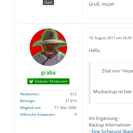
Gast
Gruß, muzel
18. August 2011 um 16:45
Hallo,
Zitat von "muze
graba
Globaler Moderator
Mozbackup ist hier 
Reaktionen
612
Beiträge
21.910
Mitglied seit
17. Mai. 2006
Hilfreiche Antworten
9
Als Ergänzung -
Backup-Alternativen:
-
Eine Sicherung (Backu