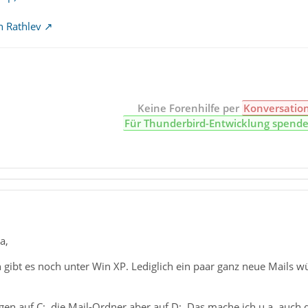
n Rathlev
Keine Forenhilfe per
Konversatio
Für Thunderbird-Entwicklung spend
a,
ion gibt es noch unter Win XP. Lediglich ein paar ganz neue Mails 
iegen auf C:, die Mail-Ordner aber auf D:. Das mache ich u.a. au