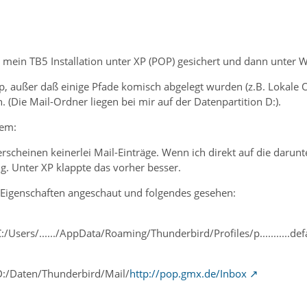
ein TB5 Installation unter XP (POP) gesichert und dann unter 
p, außer daß einige Pfade komisch abgelegt wurden (z.B. Lokale Or
n. (Die Mail-Ordner liegen bei mir auf der Datenpartition D:).
lem:
rscheinen keinerlei Mail-Einträge. Wenn ich direkt auf die darunt
g. Unter XP klappte das vorher besser.
 Eigenschaften angeschaut und folgendes gesehen:
:/Users/....../AppData/Roaming/Thunderbird/Profiles/p...........d
D:/Daten/Thunderbird/Mail/
http://pop.gmx.de/Inbox