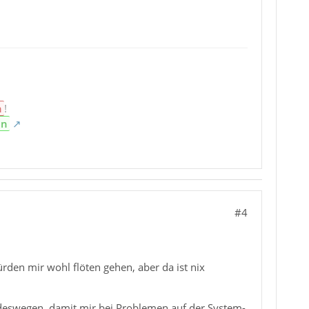
n
!
en
#4
würden mir wohl flöten gehen, aber da ist nix
ch deswegen, damit mir bei Problemen auf der System-