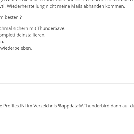
evtl. Wiederherstellung nicht meine Mails abhanden kommen.
m besten ?
nochmal sichern mit ThunderSave.
omplett deinstallieren.
en.
 wiederbeleben.
die Profiles.INI im Verzeichnis %appdata%\Thunderbird dann auf d