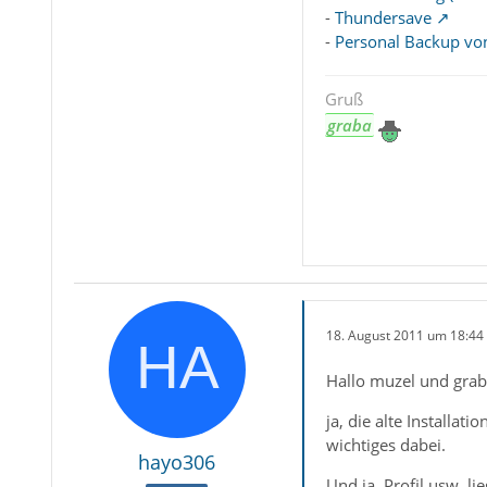
-
Thundersave
-
Personal Backup vo
Gruß
graba
18. August 2011 um 18:44
Hallo muzel und grab
ja, die alte Installat
wichtiges dabei.
hayo306
Und ja, Profil usw. l