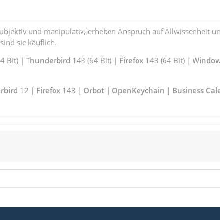
subjektiv und manipulativ, erheben Anspruch auf Allwissenheit 
ind sie käuflich.
 Bit) |
Thunderbird
143 (64 Bit) |
Firefox
143 (64 Bit) |
Window
rbird
12 |
Firefox
143 |
Orbot
|
OpenKeychain | Business Cal