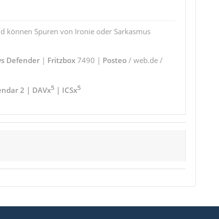
und können Spuren von Ironie oder Sarkasmus
s Defender
|
Fritzbox
7490 |
Posteo
/ web.de /
5
5
endar 2 | DAVx
| ICSx