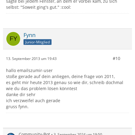
sagte bei jedem Fenster, an dem er vorbei kam, zu sich
selbst: "Soweit ging's gut." :cool:
Fynn
Junior-Mitglied
#10
13. September 2013 um 19:43
hallo emailszumir-user
stoße gerade auf dein anliegen, deine frage von 2011,
es geht mir heute 2013 genau so wie dir, schreib dochmal
wie du das problem lösen könntest
danke dir sehr
ich verzweifel auch gerade
gruss fynn.
Community-Bot
3. September 2024 um 19:50