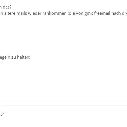
n das?
an ältere mails wieder rankommen (die von gmx freemail nach dr
egeln zu halten:
:04