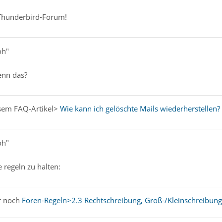
Thunderbird-Forum!
oh"
enn das?
esem FAQ-Artikel>
Wie kann ich gelöschte Mails wiederherstellen?
oh"
 regeln zu halten:
r noch
Foren-Regeln>2.3 Rechtschreibung, Groß-/Kleinschreibung