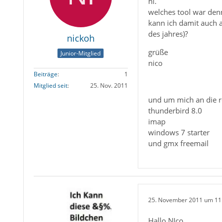
hi.
welches tool war den
kann ich damit auch 
des jahres)?
nickoh
grüße
Junior-Mitglied
nico
Beiträge
1
Mitglied seit
25. Nov. 2011
und um mich an die r
thunderbird 8.0
imap
windows 7 starter
und gmx freemail
25. November 2011 um 11
Hallo NIco