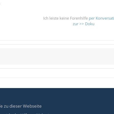
ß
Ich leiste keine Forenhilfe
per Konversat
zur >> Doku
fe zu dieser Webseite