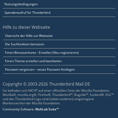
Nutzungsbedingungen
Spendenaufruf für Thunderbird
Hilfe zu dieser Webseite
Übersicht der Hilfe zur Webseite
Die Suchfunktion benutzen
Foren-Benutzerkonto - Erstellen (Neu registrieren)
Foren-Thema erstellen und bearbeiten
Passwort vergessen - neues Passwort festlegen
Copyright © 2003-2026 Thunderbird Mail DE
Sie befinden sich NICHT auf einer offiziellen Seite der Mozilla Foundation.
Mozilla®, mozilla.org®, Firefox®, Thunderbird™, Bugzilla™, Sunbird®, XUL™
und das Thunderbird-Logo sind (neben anderen) eingetragene
Markenzeichen der Mozilla Foundation.
Community-Software:
WoltLab Suite™