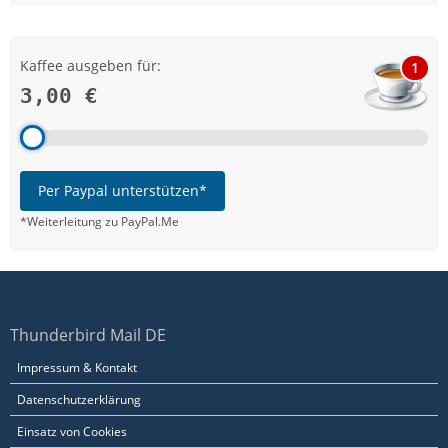
Kaffee ausgeben für:
1
3,00 €
Per Paypal unterstützen*
*Weiterleitung zu PayPal.Me
Thunderbird Mail DE
Impressum & Kontakt
Datenschutzerklärung
Einsatz von Cookies