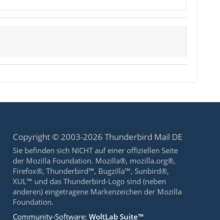
Copyright © 2003-2026 Thunderbird Mail DE
Sie befinden sich NICHT auf einer offiziellen Seite
der Mozilla Foundation. Mozilla®, mozilla.org®,
Firefox®, Thunderbird™, Bugzilla™, Sunbird®,
XUL™ und das Thunderbird-Logo sind (neben
anderen) eingetragene Markenzeichen der Mozilla
Foundation.
Community-Software:
WoltLab Suite™