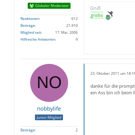
Globaler Moderator
Gruß
graba
Reaktionen
612
Beiträge
21.910
Mitglied seit
17. Mai. 2006
Hilfreiche Antworten
9
23. Oktober 2011 um 18:1
danke für die prompte
ein Ass bin ich beim P
nobbylife
Junior-Mitglied
Beiträge
2