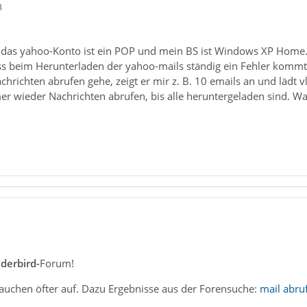
3
0 das yahoo-Konto ist ein POP und mein BS ist Windows XP Home
ss beim Herunterladen der yahoo-mails ständig ein Fehler komm
hrichten abrufen gehe, zeigt er mir z. B. 10 emails an und lädt 
 wieder Nachrichten abrufen, bis alle heruntergeladen sind. Was
1
derbird-
Forum!
auchen öfter auf. Dazu Ergebnisse aus der Forensuche:
mail abru