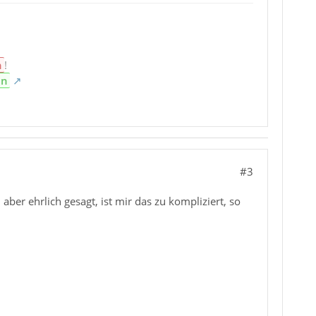
n
!
en
#3
er ehrlich gesagt, ist mir das zu kompliziert, so