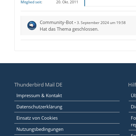
Mitglied seit
20. Okt. 2011
Community-Bot
3. September 2024 um 19:58
Hat das Thema geschlossen.
Thunderbird Mail DE
Hil
Impressum & Kontakt
Üb
Datenschutzerklärung
Di
Einsatz von Cookies
Fo
re
Nutzungsbedingungen
Fo