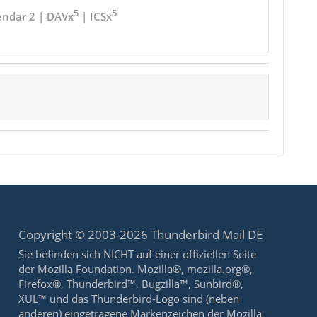
5
5
endar 2 | DAVx
| ICSx
Copyright © 2003-2026 Thunderbird Mail DE
Sie befinden sich NICHT auf einer offiziellen Seite
der Mozilla Foundation. Mozilla®, mozilla.org®,
Firefox®, Thunderbird™, Bugzilla™, Sunbird®,
XUL™ und das Thunderbird-Logo sind (neben
anderen) eingetragene Markenzeichen der Mozilla