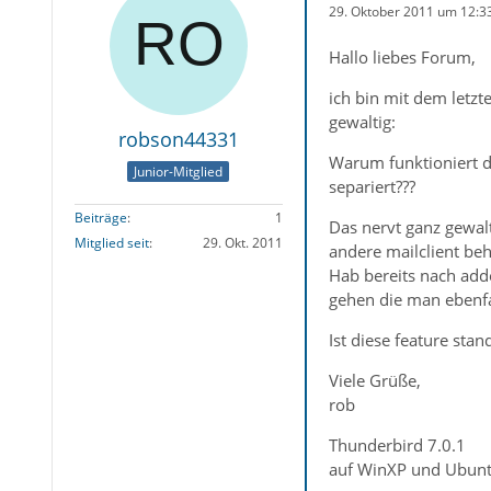
29. Oktober 2011 um 12:3
Hallo liebes Forum,
ich bin mit dem letz
gewaltig:
robson44331
Warum funktioniert d
Junior-Mitglied
separiert???
Beiträge
1
Das nervt ganz gewal
Mitglied seit
29. Okt. 2011
andere mailclient beh
Hab bereits nach add
gehen die man ebenfal
Ist diese feature st
Viele Grüße,
rob
Thunderbird 7.0.1
auf WinXP und Ubunt