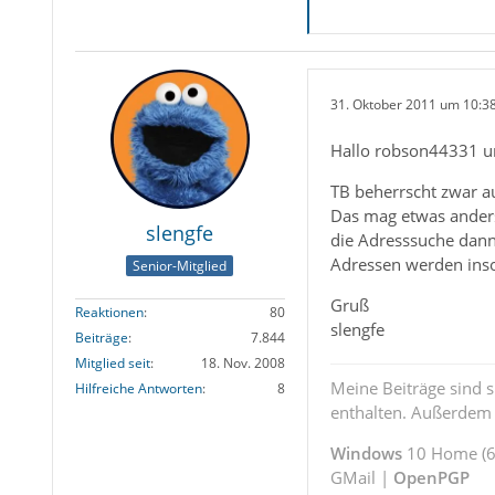
31. Oktober 2011 um 10:3
Hallo robson44331 u
TB beherrscht zwar au
Das mag etwas anders
slengfe
die Adresssuche dann 
Adressen werden inso
Senior-Mitglied
Gruß
Reaktionen
80
slengfe
Beiträge
7.844
Mitglied seit
18. Nov. 2008
Meine Beiträge sind 
Hilfreiche Antworten
8
enthalten. Außerdem s
Windows
10 Home (64
GMail |
OpenPGP