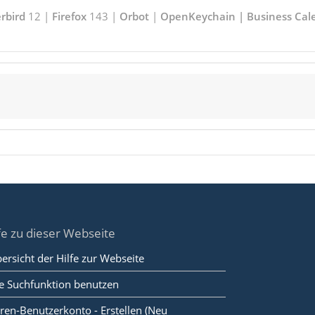
rbird
12 |
Firefox
143 |
Orbot
|
OpenKeychain | Business Cal
fe zu dieser Webseite
ersicht der Hilfe zur Webseite
e Suchfunktion benutzen
ren-Benutzerkonto - Erstellen (Neu