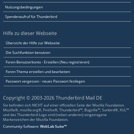
Nutzungsbedingungen
Spendenaufruf für Thunderbird
Hilfe zu dieser Webseite
Übersicht der Hilfe zur Webseite
Die Suchfunktion benutzen
Foren-Benutzerkonto - Erstellen (Neu registrieren)
Foren-Thema erstellen und bearbeiten
Passwort vergessen - neues Passwort festlegen
Copyright © 2003-2026 Thunderbird Mail DE
Sie befinden sich NICHT auf einer offiziellen Seite der Mozilla Foundation.
Mozilla®, mozilla.org®, Firefox®, Thunderbird™, Bugzilla™, Sunbird®, XUL™
und das Thunderbird-Logo sind (neben anderen) eingetragene
Markenzeichen der Mozilla Foundation.
Community-Software:
WoltLab Suite™