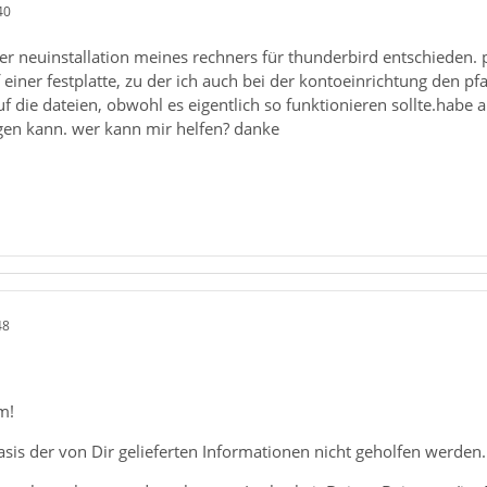
40
r neuinstallation meines rechners für thunderbird entschieden. 
 einer festplatte, zu der ich auch bei der kontoeinrichtung den pfa
auf die dateien, obwohl es eigentlich so funktionieren sollte.hab
ngen kann. wer kann mir helfen? danke
48
m!
asis der von Dir gelieferten Informationen nicht geholfen werden.