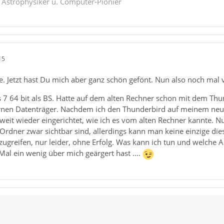
. Astrophysiker u. Computer-Pionier
15
e. Jetzt hast Du mich aber ganz schön gefönt. Nun also noch mal 
7 64 bit als BS. Hatte auf dem alten Rechner schon mit dem Thu
rnen Datenträger. Nachdem ich den Thunderbird auf meinem neuen 
oweit wieder eingerichtet, wie ich es vom alten Rechner kannte. N
rdner zwar sichtbar sind, allerdings kann man keine einzige die
zugreifen, nur leider, ohne Erfolg. Was kann ich tun und welche 
al ein wenig über mich geärgert hast ....