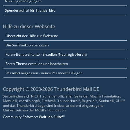
Nutzungsbedingungen
Spendenaufruf für Thunderbird
Hilfe zu dieser Webseite
Übersicht der Hilfe zur Webseite
Die Suchfunktion benutzen
Foren-Benutzerkonto - Erstellen (Neu registrieren)
Foren-Thema erstellen und bearbeiten
Passwort vergessen - neues Passwort festlegen
Copyright © 2003-2026 Thunderbird Mail DE
Sie befinden sich NICHT auf einer offiziellen Seite der Mozilla Foundation.
Mozilla®, mozilla.org®, Firefox®, Thunderbird™, Bugzilla™, Sunbird®, XUL™
und das Thunderbird-Logo sind (neben anderen) eingetragene
Markenzeichen der Mozilla Foundation.
Community-Software:
WoltLab Suite™