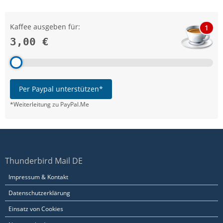
Kaffee ausgeben für:
1
3,00 €
Per Paypal unterstützen*
*Weiterleitung zu PayPal.Me
Thunderbird Mail DE
Impressum & Kontakt
Datenschutzerklärung
Einsatz von Cookies