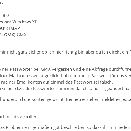
35
n
: 8.0
rsion
: Windows XP
AP)
: IMAP
.B. GMX)
:GMX
ir nicht ganz sicher ob ich hier richtig bin aber da ich direkt e
einer Passwörter bei GMX vergessen und eine Abfrage durchführ
iner Mailandressen angeklickt hab und mein Passwort für das ve
 meiner Emailkonten auf einmal das Passwort sei falsch.
% sicher dass die Passwörter stimmen da ich ja nur 1 geändert h
Thunderbird die Konten gelöscht. Bei neu erstellen meldet es jed
uch nichts geholfen.
das Problem einigermaßen gut beschreiben so dass ihr mir helfen