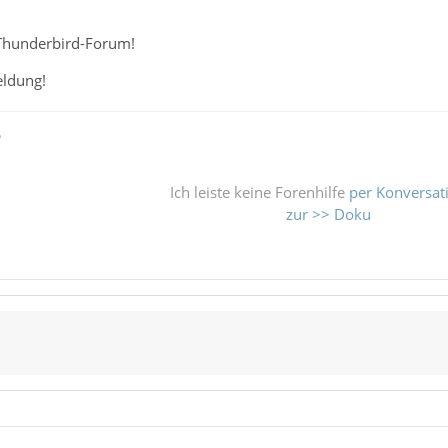
Thunderbird-Forum!
eldung!
ß
Ich leiste keine Forenhilfe
per Konversat
zur >> Doku