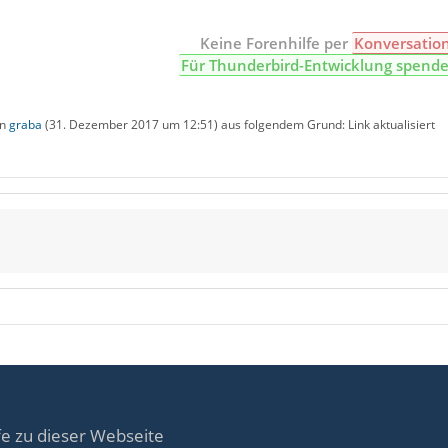
Keine Forenhilfe per
Konversatio
Für Thunderbird-Entwicklung spend
on
graba
(
31. Dezember 2017 um 12:51
) aus folgendem Grund: Link aktualisiert
fe zu dieser Webseite