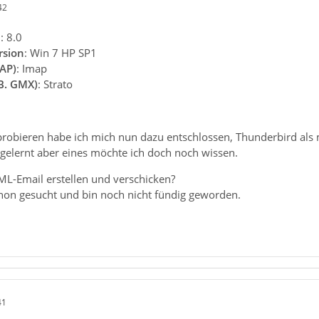
42
n
: 8.0
rsion
: Win 7 HP SP1
AP)
: Imap
.B. GMX)
: Strato
obieren habe ich mich nun dazu entschlossen, Thunderbird als 
 gelernt aber eines möchte ich doch noch wissen.
ML-Email erstellen und verschicken?
chon gesucht und bin noch nicht fündig geworden.
41