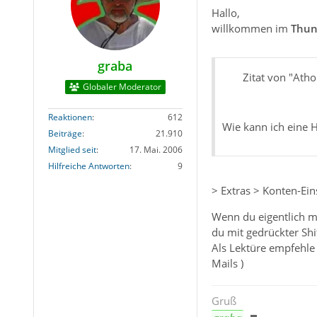
Hallo,
willkommen im
Thun
graba
Zitat von "Atho
Globaler Moderator
Reaktionen
612
Wie kann ich eine 
Beiträge
21.910
Mitglied seit
17. Mai. 2006
Hilfreiche Antworten
9
> Extras > Konten-Ei
Wenn du eigentlich m
du mit gedrückter Shif
Als Lektüre empfehle
Mails )
Gruß