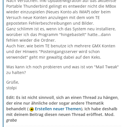
Nach Versuchen. inkl Update/Migration auf das aktuellste
Portable Thunderbird gelingt es entweder nicht die MBox
wieder einzuspielen (Neues Konto als IMAP) oder beim
Versuch neue Konten anzulegen mit dem vom TE
geposteten Fehlerbeschreibungen und Bilder.
Ganz schlimm ist es, wenn ich das System neu installiere,
worüber ich das Programm "hingebastelt" hatte...dann
fehlen wieder die Ordner.
Auch hier, wie beim TE benutze ich mehrere GMX Konten
und der Hinweis "Posteingangsserver wird schon
verwendet" geht mir gewaltig dabei auf den Keks.
Was kann ich noch probieren und was ist von "Mail Tweak"
zu halten?
Grüße,
stolpi
Edit: Es ist nicht sinnvoll, sich an einen Thread zu hängen,
der eine nur ähnliche oder sogar andere Thematik
behandelt (
Erstellen neuer Themen
). Ich habe deshalb
mit deinem Beitrag diesen neuen Thread eröffnet. Mod.
graba