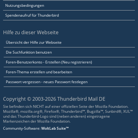
Nutzungsbedingungen
Spendenaufruf für Thunderbird
Hilfe zu dieser Webseite
Übersicht der Hilfe zur Webseite
Die Suchfunktion benutzen
Foren-Benutzerkonto - Erstellen (Neu registrieren)
Foren-Thema erstellen und bearbeiten
Passwort vergessen - neues Passwort festlegen
Copyright © 2003-2026 Thunderbird Mail DE
Sie befinden sich NICHT auf einer offiziellen Seite der Mozilla Foundation.
Mozilla®, mozilla.org®, Firefox®, Thunderbird™, Bugzilla™, Sunbird®, XUL™
und das Thunderbird-Logo sind (neben anderen) eingetragene
Markenzeichen der Mozilla Foundation.
Community-Software:
WoltLab Suite™