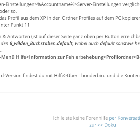
n-Einstellungen>%Accountname%>Server-Einstellungen verglichen, of
oder so.
das Profil aus dem XP in den Ordner Profiles auf dem PC kopiere
unter Punkt 11
 & Antworten (ist auf dieser Seite ganz oben per Button erreichba
t den
8_wilden_Buchstaben.default
, wobei auch default sonstwie he
..
-Menü Hilfe>Information zur Fehlerbehebung>Profilordner>
ird-Version findest du mit Hilfe>Über Thunderbird und die Konten
ß
Ich leiste keine Forenhilfe
per Konversat
zur >> Doku