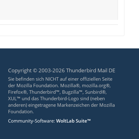
Copyright © 2003-2026 Thunderbird Mail DE
Sie befinden sich NICHT auf einer offiziellen Seite
der Mozilla Foundation. Mozilla®, mozilla.org®,
Firefox®, Thunderbird™, Bugzilla™, Sunbird®,
XUL™ und das Thunderbird-Logo sind (neben
anderen) eingetragene Markenzeichen der Mozilla
Foundation.
Community-Software:
WoltLab Suite™