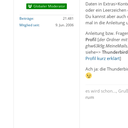
Daten in Extras>Konte
Globaler Moderator
oder ein Leerzeichen 
Du kannst aber auch 
Beiträge
21.481
mal in die Anleitung 
Mitglied seit
9. Jun. 2006
Anleitung bzw. Fragen
Profil
[
der Ordner mi
ghw63k9g.MeineMails.
siehe=>
Thunderbird
Profil kurz erklärt
]
Ach ja: die Thunderb
es wird schon..., Gru
rum