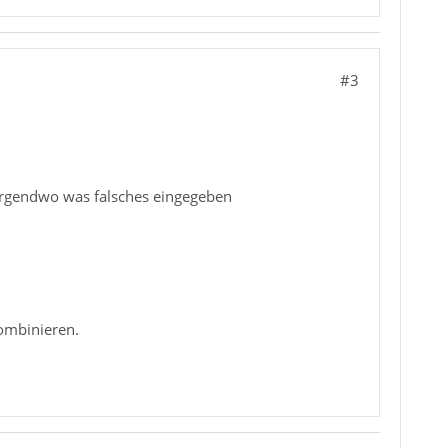
#3
h irgendwo was falsches eingegeben
kombinieren.