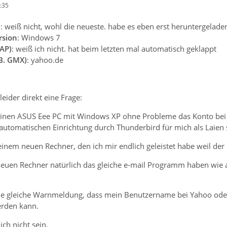
:35
n
: weiß nicht, wohl die neueste. habe es eben erst heruntergelade
rsion
: Windows 7
AP)
: weiß ich nicht. hat beim letzten mal automatisch geklappt
.B. GMX)
: yahoo.de
leider direkt eine Frage:
inen ASUS Eee PC mit Windows XP ohne Probleme das Konto bei 
utomatischen Einrichtung durch Thunderbird für mich als Laien s
inem neuen Rechner, den ich mir endlich geleistet habe weil der
euen Rechner natürlich das gleiche e-mail Programm haben wie 
ie gleiche Warnmeldung, dass mein Benutzername bei Yahoo oder 
erden kann.
ich nicht sein.