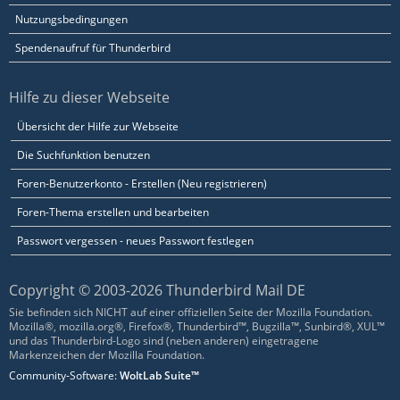
Nutzungsbedingungen
Spendenaufruf für Thunderbird
Hilfe zu dieser Webseite
Übersicht der Hilfe zur Webseite
Die Suchfunktion benutzen
Foren-Benutzerkonto - Erstellen (Neu registrieren)
Foren-Thema erstellen und bearbeiten
Passwort vergessen - neues Passwort festlegen
Copyright © 2003-2026 Thunderbird Mail DE
Sie befinden sich NICHT auf einer offiziellen Seite der Mozilla Foundation.
Mozilla®, mozilla.org®, Firefox®, Thunderbird™, Bugzilla™, Sunbird®, XUL™
und das Thunderbird-Logo sind (neben anderen) eingetragene
Markenzeichen der Mozilla Foundation.
Community-Software:
WoltLab Suite™