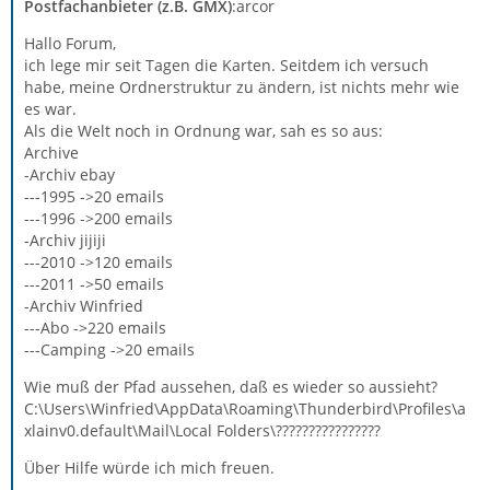
Postfachanbieter (z.B. GMX)
:arcor
Hallo Forum,
ich lege mir seit Tagen die Karten. Seitdem ich versuch
habe, meine Ordnerstruktur zu ändern, ist nichts mehr wie
es war.
Als die Welt noch in Ordnung war, sah es so aus:
Archive
-Archiv ebay
---1995 ->20 emails
---1996 ->200 emails
-Archiv jijiji
---2010 ->120 emails
---2011 ->50 emails
-Archiv Winfried
---Abo ->220 emails
---Camping ->20 emails
Wie muß der Pfad aussehen, daß es wieder so aussieht?
C:\Users\Winfried\AppData\Roaming\Thunderbird\Profiles\a
xlainv0.default\Mail\Local Folders\????????????????
Über Hilfe würde ich mich freuen.