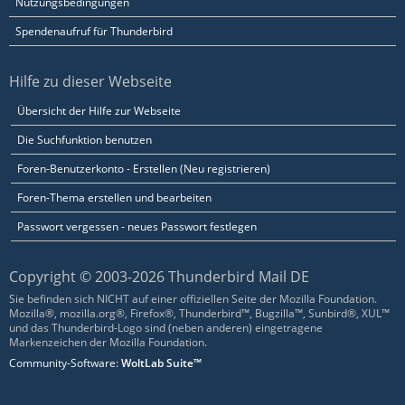
Nutzungsbedingungen
Spendenaufruf für Thunderbird
Hilfe zu dieser Webseite
Übersicht der Hilfe zur Webseite
Die Suchfunktion benutzen
Foren-Benutzerkonto - Erstellen (Neu registrieren)
Foren-Thema erstellen und bearbeiten
Passwort vergessen - neues Passwort festlegen
Copyright © 2003-2026 Thunderbird Mail DE
Sie befinden sich NICHT auf einer offiziellen Seite der Mozilla Foundation.
Mozilla®, mozilla.org®, Firefox®, Thunderbird™, Bugzilla™, Sunbird®, XUL™
und das Thunderbird-Logo sind (neben anderen) eingetragene
Markenzeichen der Mozilla Foundation.
Community-Software:
WoltLab Suite™