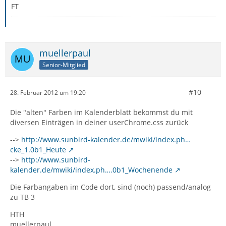
FT
muellerpaul
Senior-Mitglied
#10
28. Februar 2012 um 19:20
Die "alten" Farben im Kalenderblatt bekommst du mit
diversen Einträgen in deiner userChrome.css zurück
-->
http://www.sunbird-kalender.de/mwiki/index.ph…
cke_1.0b1_Heute
-->
http://www.sunbird-
kalender.de/mwiki/index.ph….0b1_Wochenende
Die Farbangaben im Code dort, sind (noch) passend/analog
zu TB 3
HTH
muellerpaul