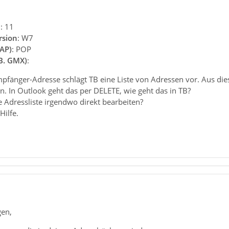
n
: 11
rsion
: W7
AP)
: POP
.B. GMX)
:
fänger-Adresse schlägt TB eine Liste von Adressen vor. Aus diese
. In Outlook geht das per DELETE, wie geht das in TB?
 Adressliste irgendwo direkt bearbeiten?
Hilfe.
gen,