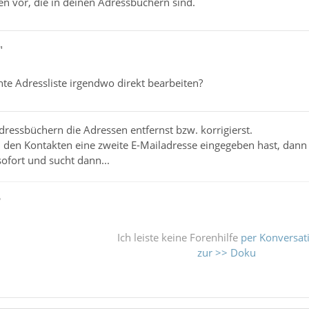
en vor, die in deinen Adressbüchern sind.
"
te Adressliste irgendwo direkt bearbeiten?
dressbüchern die Adressen entfernst bzw. korrigierst.
 den Kontakten eine zweite E-Mailadresse eingegeben hast, dann 
sofort und sucht dann...
ß
Ich leiste keine Forenhilfe
per Konversat
zur >> Doku