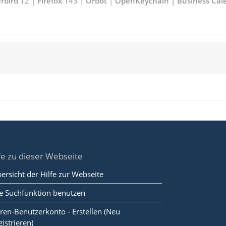
rbird
12 |
Firefox
143 |
Orbot
|
OpenKeychain | Business Cal
fe zu dieser Webseite
ersicht der Hilfe zur Webseite
e Suchfunktion benutzen
ren-Benutzerkonto - Erstellen (Neu
gistrieren)