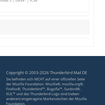
endar 2 | DAVx
| ICSx
Copyright © 2003-2026 Thunderbird Mail DE
Sie befinden sich NICHT auf einer offiziellen Seite
der Mozilla Foundation. Mozilla®, mozilla.org®,
Firefox®, Thunderbird™, Bugzilla™, Sunbird®,
XUL™ und das Thunderbird-Logo sind (neben
anderen) eingetragene Markenzeichen der Mozilla
Foundation.