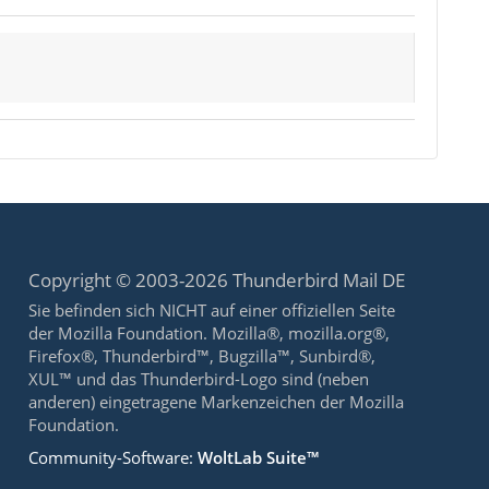
Copyright © 2003-2026 Thunderbird Mail DE
Sie befinden sich NICHT auf einer offiziellen Seite
der Mozilla Foundation. Mozilla®, mozilla.org®,
Firefox®, Thunderbird™, Bugzilla™, Sunbird®,
XUL™ und das Thunderbird-Logo sind (neben
anderen) eingetragene Markenzeichen der Mozilla
Foundation.
Community-Software:
WoltLab Suite™