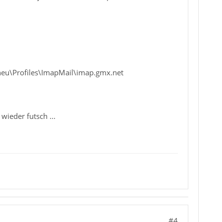
eu\Profiles\ImapMail\imap.gmx.net
ieder futsch ...
#4