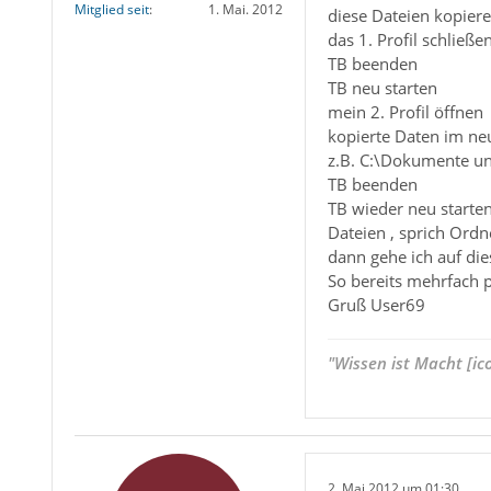
Mitglied seit
1. Mai. 2012
diese Dateien kopier
das 1. Profil schließe
TB beenden
TB neu starten
mein 2. Profil öffnen
kopierte Daten im ne
z.B. C:\Dokumente u
TB beenden
TB wieder neu starte
Dateien , sprich Ord
dann gehe ich auf die
So bereits mehrfach p
Gruß User69
"Wissen ist Macht [ic
2. Mai 2012 um 01:30