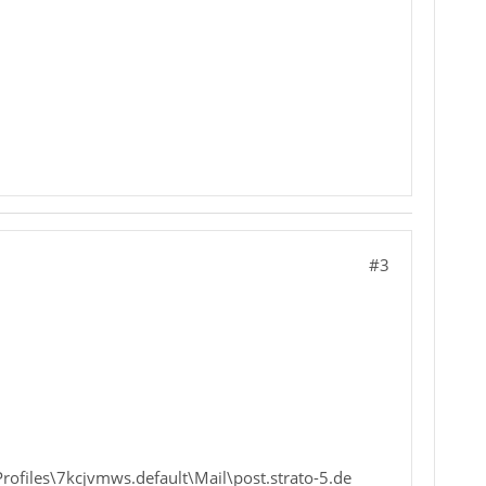
#3
files\7kcjvmws.default\Mail\post.strato-5.de