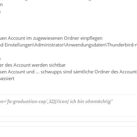
en
n
uen Account im zugewiesenen Ordner einpflegen
nd Einstellungen\Administrator\Anwendungsdaten\Thunderbird-n
n
ner des Account werden sichtbar
sen Account und ... schwupps sind sämtliche Ordner des Account w
assiert
on='fa-graduation-cap',32][/icon] ich bin ohnmächtig"