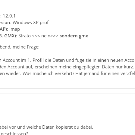
n
: 12.0.1
rsion
: Windows XP prof
AP)
: imap
.B. GMX)
: Strato <<< nein>>>
sondern gmx
bend, meine Frage:
 Account im 1. Profil die Daten und füge sie in einen neuen Acc
 den Account auf, erscheinen meine eingepflegten Daten nur kurz
en wieder. Was mache ich verkehrt? Hat jemand für einen ver2fel
abei vor und welche Daten kopierst du dabei.
 geschlossen?