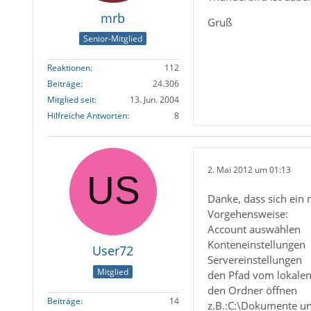
mrb
Gruß
Senior-Mitglied
Reaktionen
112
Beiträge
24.306
Mitglied seit
13. Jun. 2004
Hilfreiche Antworten
8
2. Mai 2012 um 01:13
Danke, dass sich ein 
Vorgehensweise:
Account auswählen
Konteneinstellungen
User72
Servereinstellungen
Mitglied
den Pfad vom lokale
den Ordner öffnen
Beiträge
14
z.B.:C:\Dokumente un