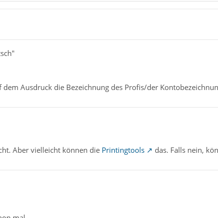
tsch"
f dem Ausdruck die Bezeichnung des Profis/der Kontobezeichnun
icht. Aber vielleicht können die
Printingtools
das. Falls nein, kö
hon mal