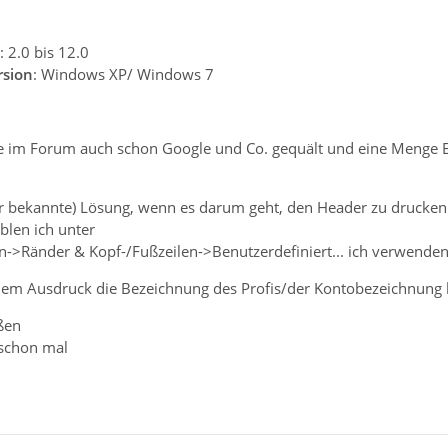
: 2.0 bis 12.0
rsion
: Windows XP/ Windows 7
 im Forum auch schon Google und Co. gequält und eine Menge Ene
ir bekannte) Lösung, wenn es darum geht, den Header zu drucken o
blen ich unter
en->Ränder & Kopf-/Fußzeilen->Benutzerdefiniert... ich verwende
dem Ausdruck die Bezeichnung des Profis/der Kontobezeichnung 
ßen
 schon mal