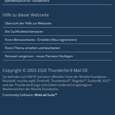
Spendenaufruf für Thunderbird
Hilfe zu dieser Webseite
Übersicht der Hilfe zur Webseite
Die Suchfunktion benutzen
Foren-Benutzerkonto - Erstellen (Neu registrieren)
Foren-Thema erstellen und bearbeiten
Passwort vergessen - neues Passwort festlegen
Copyright © 2003-2026 Thunderbird Mail DE
Sie befinden sich NICHT auf einer offiziellen Seite der Mozilla Foundation.
Mozilla®, mozilla.org®, Firefox®, Thunderbird™, Bugzilla™, Sunbird®, XUL™
und das Thunderbird-Logo sind (neben anderen) eingetragene
Markenzeichen der Mozilla Foundation.
Community-Software:
WoltLab Suite™