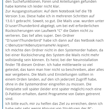
den Suchefunktionen, Foren und Anleitungen gefunden
habe komme ich leider nicht klar.
Zur Ausgangssituation: Auf dem Notebook lief die TB
Version 3.xx. Diese habe ich in mehreren Schritten auf
13.0.1 gebracht. Soweit, so gut. Die Mails usw. wurden unter
D:\user\Thunderbird abgelegt, um bei evtl erforderlichen
Rücksicherungen von Laufwerk "C" die Daten nicht zu
verlieren. Das lief alles super. Den Ordner
"D:\user\Thunderbird" habe ich dann auf das Netbook nach
c:\Benutzer\%Benutzername%\ kopiert.
Ich möchte den Ordner nicht in den Systemorder haben, da
bei einer Rücksicherung des System die Mails nicht mehr
vollständig sein können. Es heist, bei der Neuinstallation
finder TB diesen Ordner. Ich habe mittlerweile so viel
getestet, das kann man hier nicht so beschreiben, aber alles
war vergebens. Die Mails und Einstellungen sollten in
einem Orden landen, auf den ich jederzeit Zugriff habe,
ohne in die Systemordner eingreifen zu müssen. Die
Festplatte soll später (leider erst später möglich) noch eine
D-Patition erhalten, damit Programme von Daten getrennt
sind.
Ich bitte euch, mir zu helfen das Ziel zu erreichen, denn ich
habe sehr sehr wenig Ahnung von Strukturen der PC-