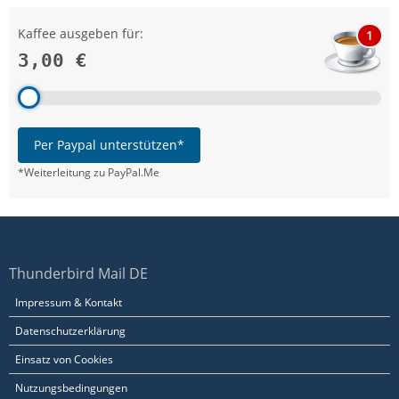
Kaffee ausgeben für:
1
3,00 €
Per Paypal unterstützen*
*Weiterleitung zu PayPal.Me
Thunderbird Mail DE
Impressum & Kontakt
Datenschutzerklärung
Einsatz von Cookies
Nutzungsbedingungen