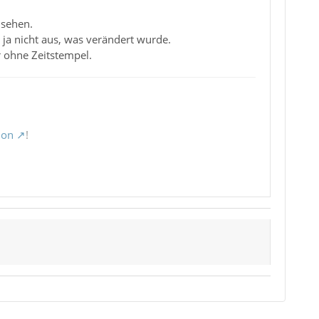
hsehen.
 ja nicht aus, was verändert wurde.
r ohne Zeitstempel.
ion
!