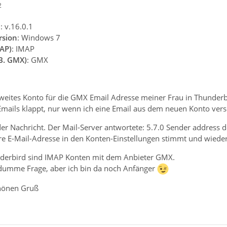
2
n
: v.16.0.1
rsion
: Windows 7
AP)
: IMAP
.B. GMX)
: GMX
zweites Konto für die GMX Email Adresse meiner Frau in Thunderb
ails klappt, nur wenn ich eine Email aus dem neuen Konto verse
r Nachricht. Der Mail-Server antwortete: 5.7.0 Sender address d
hre E-Mail-Adresse in den Konten-Einstellungen stimmt und wiede
nderbird sind IMAP Konten mit dem Anbieter GMX.
e dumme Frage, aber ich bin da noch Anfänger
hönen Gruß