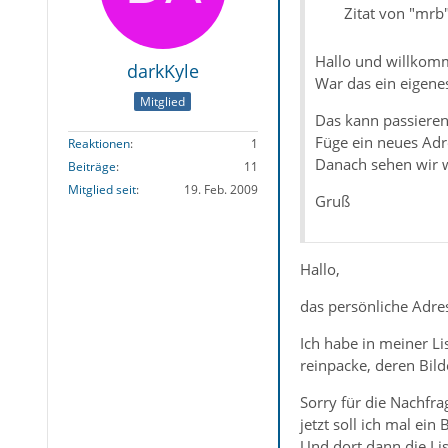
Zitat von "mrb
Hallo und willkom
darkKyle
War das ein eigene
Mitglied
Das kann passieren
Füge ein neues Adr
Reaktionen
1
Danach sehen wir w
Beiträge
11
Mitglied seit
19. Feb. 2009
Gruß
Hallo,
das persönliche Adres
Ich habe in meiner Li
reinpacke, deren Bil
Sorry für die Nachfra
jetzt soll ich mal ei
Und dort dann die Lis