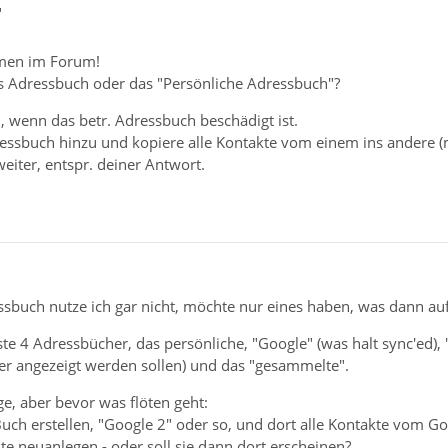
"
men im Forum!
s Adressbuch oder das "Persönliche Adressbuch"?
, wenn das betr. Adressbuch beschädigt ist.
essbuch hinzu und kopiere alle Kontakte vom einem ins andere (m
eiter, entspr. deiner Antwort.
sbuch nutze ich gar nicht, möchte nur eines haben, was dann auf a
ste 4 Adressbücher, das persönliche, "Google" (was halt sync'ed), 
der angezeigt werden sollen) und das "gesammelte".
ge, aber bevor was flöten geht:
n Buch erstellen, "Google 2" oder so, und dort alle Kontakte vom 
te neuanlegen - oder soll sie dann dort erscheinen?