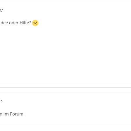
37
Idee oder Hilfe?
49
n im Forum!