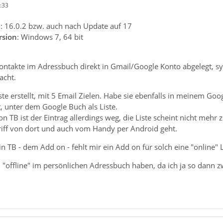
:33
n
: 16.0.2 bzw. auch nach Update auf 17
rsion
: Windows 7, 64 bit
Kontakte im Adressbuch direkt in Gmail/Google Konto abgelegt, s
acht.
ste erstellt, mit 5 Email Zielen. Habe sie ebenfalls in meinem G
t, unter dem Google Buch als Liste.
 TB ist der Eintrag allerdings weg, die Liste scheint nicht mehr z
riff von dort und auch vom Handy per Android geht.
in TB - dem Add on - fehlt mir ein Add on für solch eine "online"
n "offline" im persönlichen Adressbuch haben, da ich ja so dann z