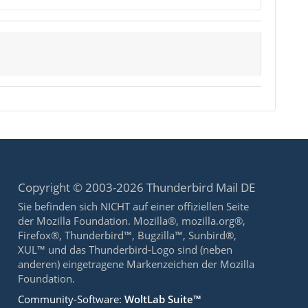
Copyright © 2003-2026 Thunderbird Mail DE
Sie befinden sich NICHT auf einer offiziellen Seite
der Mozilla Foundation. Mozilla®, mozilla.org®,
Firefox®, Thunderbird™, Bugzilla™, Sunbird®,
XUL™ und das Thunderbird-Logo sind (neben
anderen) eingetragene Markenzeichen der Mozilla
Foundation.
Community-Software:
WoltLab Suite™