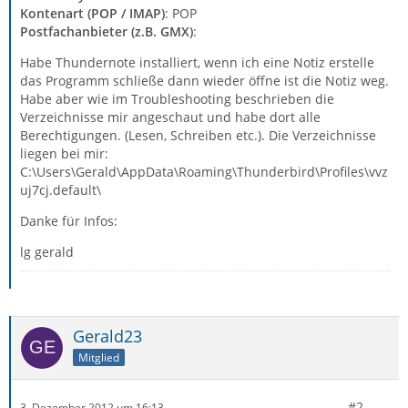
Kontenart (POP / IMAP)
: POP
Postfachanbieter (z.B. GMX)
:
Habe Thundernote installiert, wenn ich eine Notiz erstelle
das Programm schließe dann wieder öffne ist die Notiz weg.
Habe aber wie im Troubleshooting beschrieben die
Verzeichnisse mir angeschaut und habe dort alle
Berechtigungen. (Lesen, Schreiben etc.). Die Verzeichnisse
liegen bei mir:
C:\Users\Gerald\AppData\Roaming\Thunderbird\Profiles\vvz
uj7cj.default\
Danke für Infos:
lg gerald
Gerald23
Mitglied
#2
3. Dezember 2012 um 16:13