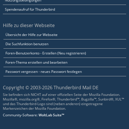
Nutzungsbedingungen
Spendenaufruf für Thunderbird
Hilfe zu dieser Webseite
Übersicht der Hilfe zur Webseite
Die Suchfunktion benutzen
Foren-Benutzerkonto - Erstellen (Neu registrieren)
Foren-Thema erstellen und bearbeiten
Passwort vergessen - neues Passwort festlegen
Copyright © 2003-2026 Thunderbird Mail DE
Sie befinden sich NICHT auf einer offiziellen Seite der Mozilla Foundation.
Mozilla®, mozilla.org®, Firefox®, Thunderbird™, Bugzilla™, Sunbird®, XUL™
und das Thunderbird-Logo sind (neben anderen) eingetragene
Markenzeichen der Mozilla Foundation.
Community-Software:
WoltLab Suite™