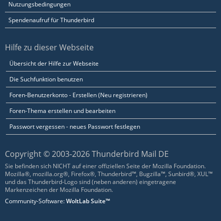
Nutzungsbedingungen
Spendenaufruf für Thunderbird
Hilfe zu dieser Webseite
Übersicht der Hilfe zur Webseite
Die Suchfunktion benutzen
Foren-Benutzerkonto - Erstellen (Neu registrieren)
Foren-Thema erstellen und bearbeiten
Passwort vergessen - neues Passwort festlegen
Copyright © 2003-2026 Thunderbird Mail DE
Sie befinden sich NICHT auf einer offiziellen Seite der Mozilla Foundation.
Mozilla®, mozilla.org®, Firefox®, Thunderbird™, Bugzilla™, Sunbird®, XUL™
und das Thunderbird-Logo sind (neben anderen) eingetragene
Markenzeichen der Mozilla Foundation.
Community-Software:
WoltLab Suite™