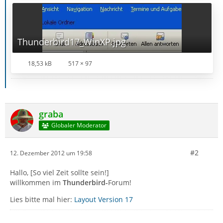
Thunderbird17_WinXP.jpg
18,53 kB
517 × 97
graba
Globaler Moderator
#2
12. Dezember 2012 um 19:58
Hallo, [So viel Zeit sollte sein!]
willkommen im
Thunderbird-
Forum!
Lies bitte mal hier:
Layout Version 17