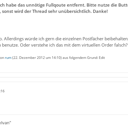
ich habe das unnötige Fullqoute entfernt. Bitte nutze die Bu
 sonst wird der Thread sehr unübersichtlich. Danke!
. Allerdings würde ich gern die einzelnen Postfächer beibehalten
 benutze. Oder verstehe ich das mit dem virtuellen Order falsch?
 von
rum
(
22. Dezember 2012 um 14:10
) aus folgendem Grund: Edit
:16
yIvan"