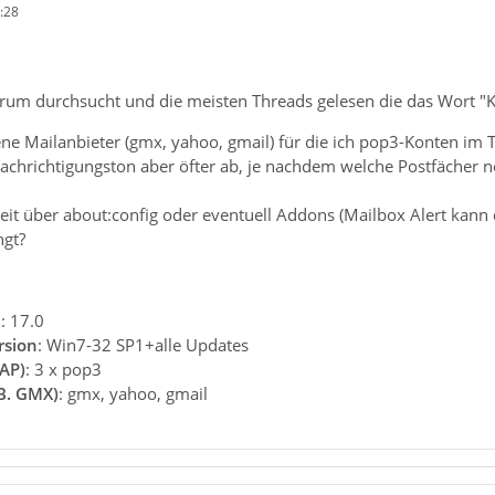
:28
rum durchsucht und die meisten Threads gelesen die das Wort "Kla
ne Mailanbieter (gmx, yahoo, gmail) für die ich pop3-Konten im T
nachrichtigungston aber öfter ab, je nachdem welche Postfächer n
eit über about:config oder eventuell Addons (Mailbox Alert kann d
ngt?
n
: 17.0
rsion
: Win7-32 SP1+alle Updates
AP)
: 3 x pop3
.B. GMX)
: gmx, yahoo, gmail