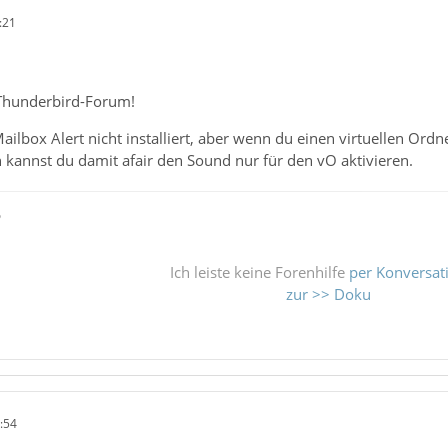
:21
Thunderbird-Forum!
ilbox Alert nicht installiert, aber wenn du einen virtuellen Ordne
kannst du damit afair den Sound nur für den vO aktivieren.
ß
Ich leiste keine Forenhilfe
per Konversat
zur >> Doku
:54