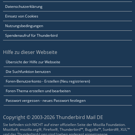
Datenschutzerklärung
Einsatz von Cookies
Nutzungsbedingungen
Spendenaufruf für Thunderbird
Hilfe zu dieser Webseite
Übersicht der Hilfe zur Webseite
Die Suchfunktion benutzen
Foren-Benutzerkonto - Erstellen (Neu registrieren)
Foren-Thema erstellen und bearbeiten
Passwort vergessen - neues Passwort festlegen
Copyright © 2003-2026 Thunderbird Mail DE
Sie befinden sich NICHT auf einer offiziellen Seite der Mozilla Foundation.
Mozilla®, mozilla.org®, Firefox®, Thunderbird™, Bugzilla™, Sunbird®, XUL™
und das Thunderbird-Logo sind (neben anderen) eingetragene