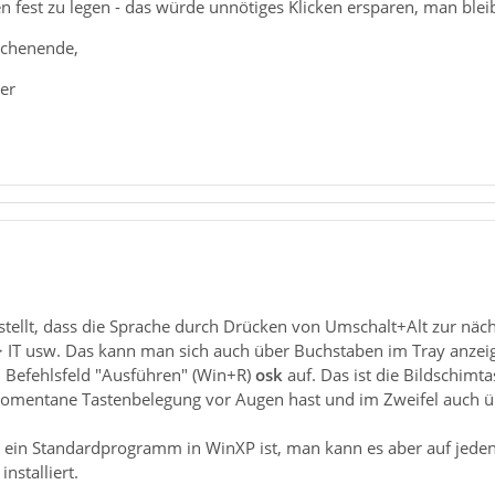
fest zu legen - das würde unnötiges Klicken ersparen, man bleib
ochenende,
er
stellt, dass die Sprache durch Drücken von Umschalt+Alt zur näc
> IT usw. Das kann man sich auch über Buchstaben im Tray anzeig
m Befehlsfeld "Ausführen" (Win+R)
osk
auf. Das ist die Bildschimta
momentane Tastenbelegung vor Augen hast und im Zweifel auch übe
k ein Standardprogramm in WinXP ist, man kann es aber auf jeden F
nstalliert.