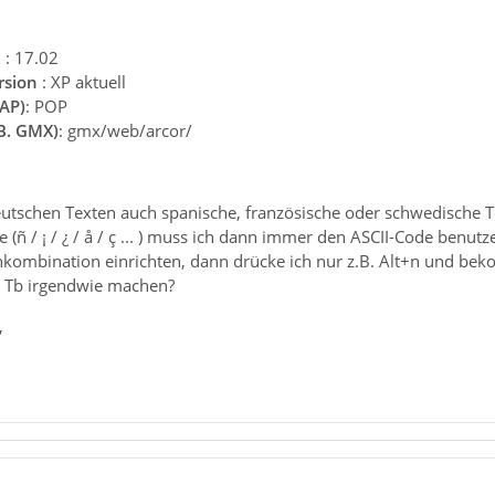
n
: 17.02
rsion
: XP aktuell
AP)
: POP
.B. GMX)
: gmx/web/arcor/
eutschen Texten auch spanische, französische oder schwedische T
 (ñ / ¡ / ¿ / å / ç ... ) muss ich dann immer den ASCII-Code benutz
kombination einrichten, dann drücke ich nur z.B. Alt+n und bekom
r Tb irgendwie machen?
,