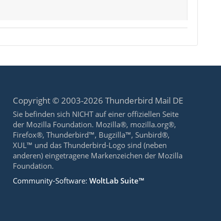
Copyright © 2003-2026 Thunderbird Mail DE
Sie befinden sich NICHT auf einer offiziellen Seite
der Mozilla Foundation. Mozilla®, mozilla.org®,
Firefox®, Thunderbird™, Bugzilla™, Sunbird®,
XUL™ und das Thunderbird-Logo sind (neben
anderen) eingetragene Markenzeichen der Mozilla
Foundation.
Community-Software:
WoltLab Suite™