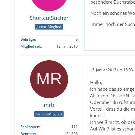
besondere Buchstaben 
Noch ein schönes W
ShortcutSucher
immer noch der Such
Junior-Mitglied
Beiträge
3
Mitglied seit
12. Jan. 2013
13. Januar 2013 um 18:03
Hallo,
ich habe das so einge
Also von DE --> EN --
Oder aber du rufst i
mrb
Vorteil, dass du die 
Senior-Mitglied
kannst.
Ich weiß nicht, ob os
Reaktionen
112
Auf Win7 ist es schon i
Beiträge
24.306