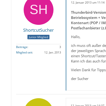
12. Januar 2013 um 11:14
Thunderbird-Versio
Betriebssystem + Ve
Kontenart (POP / IM
Postfachanbieter (z
ShortcutSucher
Hallo,
Junior-Mitglied
ich muss oft außer d
Beiträge
3
der jeweiligen Sprache
Mitglied seit
12. Jan. 2013
einen Shortcut/Tasten
Kann ich das auch fü
Vielen Dank für Tipps
der Sucher
12. Januar 2013 um 14:37